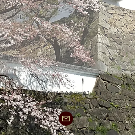
指定管理業務
プロジェク
福岡県北九州市の建設業：造園・緑化・外構工事：株式会社 九州造園
お問い合わせ
​福岡県北九州市小倉北区大畠2-10-1
093-531-6121
©2021 by 株式会社九州造園