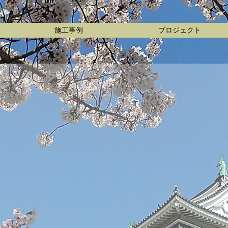
造園
施工事例
プロジェクト
​創業69年の確かな実績と信頼